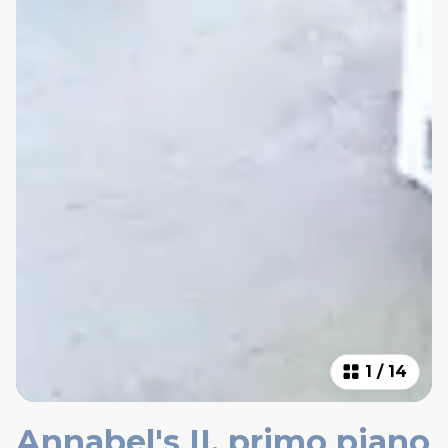
1
/
14
Annabel's II, primo piano