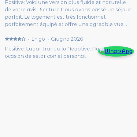
Positive: Voici une version plus fluide et naturelle
de votre avis : Écriture Nous avons passé un séjour
parfait. Le logement est très fonctionnel,
parfaitement équipé et offre une agréable vue
dégagée sur la piscine. Celle-ci est propre, bien
entretenue et très agréable. Grâce au respect des
·
Inigo
·
Giugno 2026
autres résidents, chacun peut en profiter dans
Positive: Lugar tranquilo Negative: No tuvimos
une ambiance calme et avec une certaine intimité.
ocasión de estar con el personal
L'appartement est idéalement situé, à proximité
des commerces, des commodités et de la plage, ce
·
Delfina
·
Giugno 2026
qui est très appréciable. Nous avons vraiment
Alojamiento muy lindo y cómodo Positive: El
passé d'excellentes vacances et recommandons
complejo en general era muy bonito y bien
ce logement sans hésitation. Son excellent
ubicado, se puede llegar a pie a cala Galdana que
rapport qualité-prix en fait une adresse à retenir.
es muy hermosa. Además, cuenta con una pileta
muy bien cuidada con reposeras y sombrillas
para descansar. El apartamento estaba muy
Mostra tutti i recensioni 22
limpio y era adecuado para dos personas. La
cama era muy cómoda. La cocina tiene una