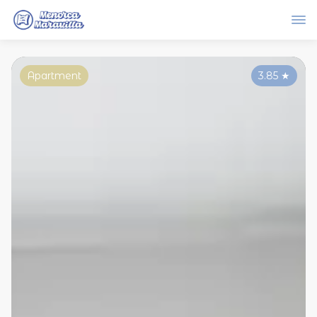
Apartment
3.85
★