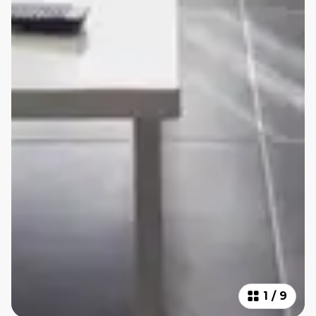
1
/
9