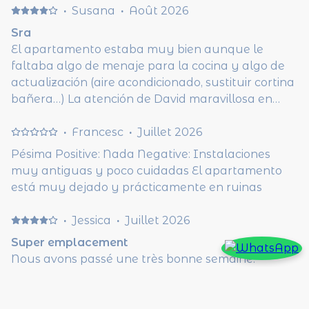
·
Susana
·
Août 2026
Sra
El apartamento estaba muy bien aunque le
faltaba algo de menaje para la cocina y algo de
actualización (aire acondicionado, sustituir cortina
bañera…) La atención de David maravillosa en
todo momento.
·
Francesc
·
Juillet 2026
Pésima Positive: Nada Negative: Instalaciones
muy antiguas y poco cuidadas El apartamento
está muy dejado y prácticamente en ruinas
·
Jessica
·
Juillet 2026
Super emplacement
Nous avons passé une très bonne semaine.
L'emplacement est idéal avec la plage accessible
à pieds en quelques minutes. Je retire une étoile
car le 2eme jour nous avons signalé que le four ne