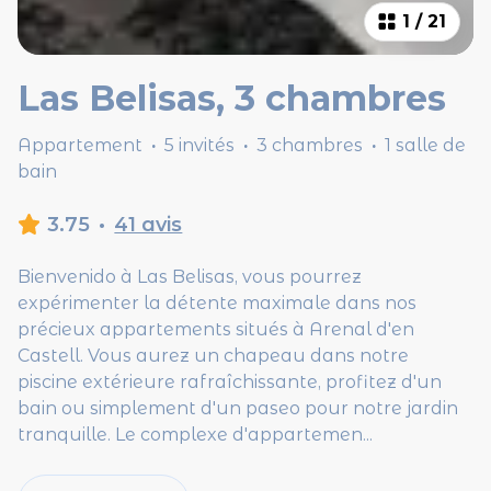
1
/
21
Las Belisas, 3 chambres
Appartement
·
5 invités
·
3 chambres
·
1 salle de
bain
3.75
·
41 avis
Bienvenido à Las Belisas, vous pourrez
expérimenter la détente maximale dans nos
précieux appartements situés à Arenal d'en
Castell. Vous aurez un chapeau dans notre
piscine extérieure rafraîchissante, profitez d'un
bain ou simplement d'un paseo pour notre jardin
tranquille. Le complexe d'appartemen
...