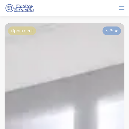
Apartment
3.75
★